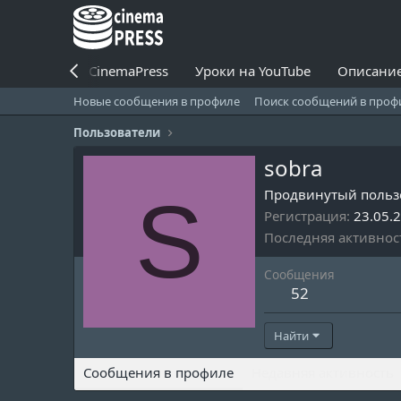
Установить CinemaPress
Уроки на YouTube
Описание
Новые сообщения в профиле
Поиск сообщений в проф
Пользователи
sobra
S
Продвинутый польз
Регистрация
23.05.
Последняя активнос
Сообщения
52
Найти
Сообщения в профиле
Недавняя активность