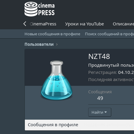
Установить CinemaPress
Уроки на YouTube
Описание
Новые сообщения в профиле
Поиск сообщений в проф
Пользователи
NZT48
Продвинутый польз
Регистрация
04.10.
Последняя активнос
Сообщения
49
Найти
Сообщения в профиле
Недавняя активность